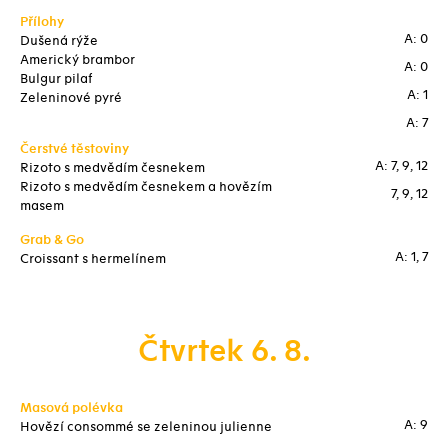
Přílohy
A: 0
Dušená rýže
Americký brambor
A: 0
Bulgur pilaf
A: 1
Zeleninové pyré
A: 7
Čerstvé těstoviny
A: 7, 9, 12
Rizoto s medvědím česnekem
Rizoto s medvědím česnekem a hovězím
7, 9, 12
masem
Grab & Go
A: 1, 7
Croissant s hermelínem
Čtvrtek 6. 8.
Masová polévka
A: 9
Hovězí consommé se zeleninou julienne