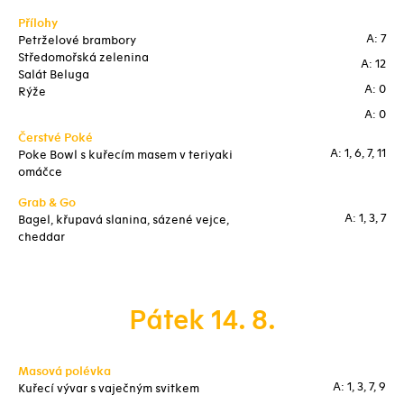
Přílohy
A: 7
Petrželové brambory
Středomořská zelenina
A: 12
Salát Beluga
A: 0
Rýže
A: 0
Čerstvé Poké
A: 1, 6, 7, 11
Poke Bowl s kuřecím masem v teriyaki
omáčce
Grab & Go
A: 1, 3, 7
Bagel, křupavá slanina, sázené vejce,
cheddar
Pátek 14. 8.
Masová polévka
A: 1, 3, 7, 9
Kuřecí vývar s vaječným svitkem