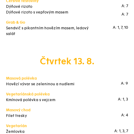
Čerstvé těstoviny
A: 7
Dýňové rizoto
Dýňové rizoto s vepřovým masem
A: 7
Grab & Go
A: 1, 7, 10
Sendvič s pikantním hovězím masem, ledový
salát
Čtvrtek 13. 8.
Masová polévka
A: 9
Hovězí vývar se zeleninou a nudlemi
Vegetariánská polévka
A: 1, 3
Kmínová polévka s vejcem
Masový chod
A: 4
Filet tresky
Vegetarián
A: 1, 3, 7
Žemlovka