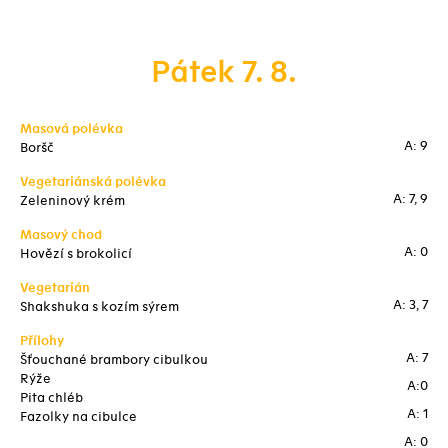
Pátek 7. 8.
Masová polévka
A: 9
Boršč
Vegetariánská polévka
A: 7, 9
Zeleninový krém
Masový chod
A: 0
Hovězí s brokolicí
Vegetarián
A: 3, 7
Shakshuka s kozím sýrem
Přílohy
A: 7
Šťouchané brambory cibulkou
Rýže
A:0
Pita chléb
A: 1
Fazolky na cibulce
A: 0