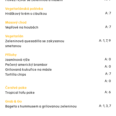
Hovězí vývar se zeleninou a masem
Vegetariánská polévka
A: 7
Hráškový krém s cibulkou
Masový chod
A: 7
Vepřové na houbách
Vegetarián
A: 1, 7, 9
Zeleninová quesadilla se zakysanou
smetanou
Přílohy
A: 0
Jasmínová rýže
Pečený americký brambor
A: 0
Grilovaná kukuřice na másle
A: 7
Tortilla chips
A: 0
Čerstvé poke
A: 6
Tropical tofu poke
Grab & Go
A: 1, 3, 7
Bageta s hummusem a grilovanou zeleninou