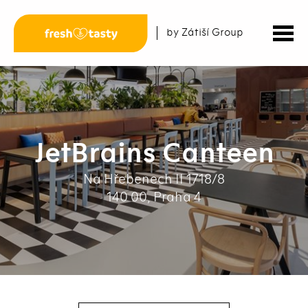
by Zátiší Group
JetBrains Canteen
Na Hřebenech II 1718/8
140 00, Praha 4