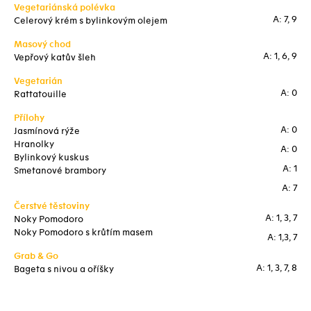
Vegetariánská polévka
A: 7, 9
Celerový krém s bylinkovým olejem
Masový chod
A: 1, 6, 9
Vepřový katův šleh
Vegetarián
A: 0
Rattatouille
Přílohy
A: 0
Jasmínová rýže
Hranolky
A: 0
Bylinkový kuskus
A: 1
Smetanové brambory
A: 7
Čerstvé těstoviny
A: 1, 3, 7
Noky Pomodoro
Noky Pomodoro s krůtím masem
A: 1,3, 7
Grab & Go
A: 1, 3, 7, 8
Bageta s nivou a oříšky