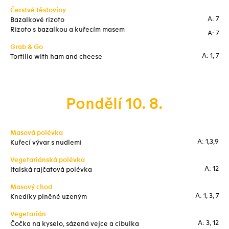
Čerstvé těstoviny
A: 7
Bazalkové rizoto
Rizoto s bazalkou a kuřecím masem
A: 7
Grab & Go
A: 1, 7
Tortilla with ham and cheese
Pondělí 10. 8.
Masová polévka
A: 1,3,9
Kuřecí vývar s nudlemi
Vegetariánská polévka
A: 12
Italská rajčatová polévka
Masový chod
A: 1, 3, 7
Knedíky plněné uzeným
Vegetarián
A: 3, 12
Čočka na kyselo, sázená vejce a cibulka