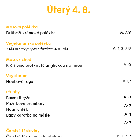
Úterý 4. 8.
Masová polévka
A: 7, 9
Drůbeží krémová polévka
Vegetariánská polévka
A: 1, 3, 7, 9
Zeleninový vývar, fritátové nudle
Masový chod
A: 0
Krůtí prsa protknutá anglickou slaninou
Vegetarián
A:1,7
Houbové ragú
Přílohy
A: 0
Basmati rýže
Pažitkové brambory
A: 7
Naan chléb
A: 1
Baby karotka na másle
A: 7
Čerstvé těstoviny
A: 1, 3, 7
Čerstvé těstoviny s květákem