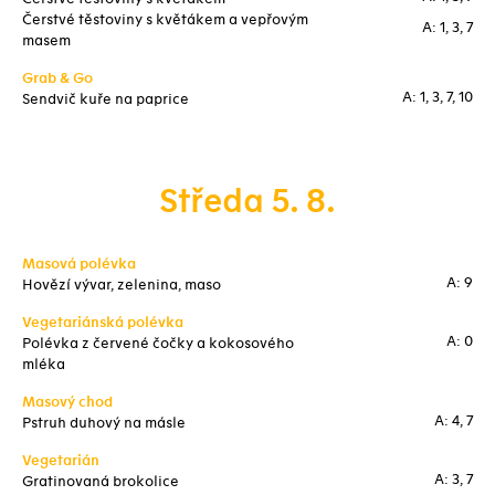
Čerstvé těstoviny s květákem a vepřovým
A: 1, 3, 7
masem
Grab & Go
A: 1, 3, 7, 10
Sendvič kuře na paprice
Středa 5. 8.
Masová polévka
A: 9
Hovězí vývar, zelenina, maso
Vegetariánská polévka
A: 0
Polévka z červené čočky a kokosového
mléka
Masový chod
A: 4, 7
Pstruh duhový na másle
Vegetarián
A: 3, 7
Gratinovaná brokolice