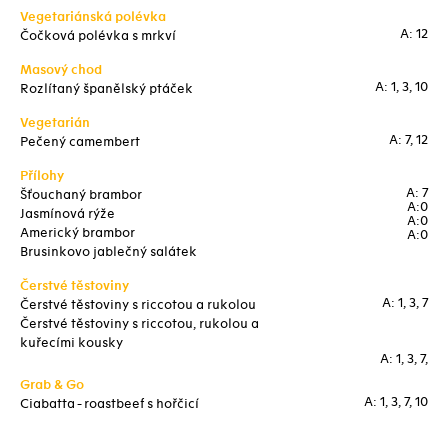
Vegetariánská polévka
A: 12
Čočková polévka s mrkví
Masový chod
A: 1, 3, 10
Rozlítaný španělský ptáček
Vegetarián
A: 7, 12
Pečený camembert
Přílohy
A: 7
Šťouchaný brambor
A:0
Jasmínová rýže
A:0
Americký brambor
A:0
Brusinkovo jablečný salátek
Čerstvé těstoviny
A: 1, 3, 7
Čerstvé těstoviny s riccotou a rukolou
Čerstvé těstoviny s riccotou, rukolou a
kuřecími kousky
A: 1, 3, 7,
Grab & Go
A: 1, 3, 7, 10
Ciabatta - roastbeef s hořčicí