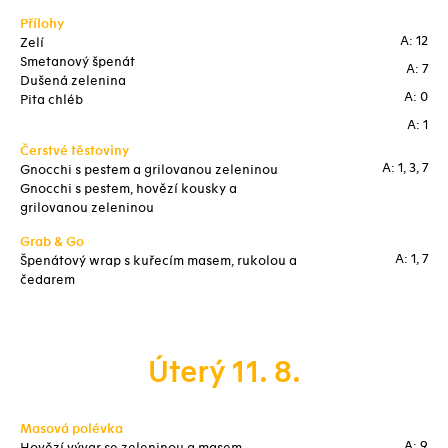
Přílohy
A: 12
Zelí
Smetanový špenát
A: 7
Dušená zelenina
A: 0
Pita chléb
A: 1
Čerstvé těstoviny
A: 1, 3, 7
Gnocchi s pestem a grilovanou zeleninou
Gnocchi s pestem, hovězí kousky a
grilovanou zeleninou
Grab & Go
A: 1, 7
Špenátový wrap s kuřecím masem, rukolou a
čedarem
Úterý 11. 8.
Masová polévka
A: 9