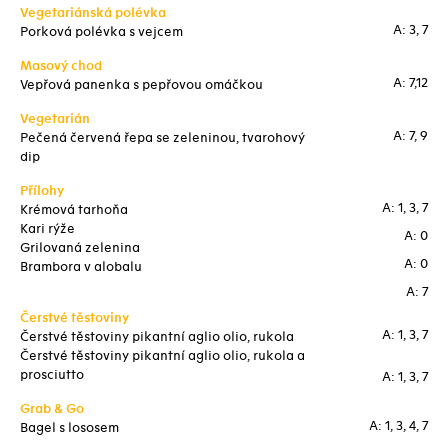
Vegetariánská polévka
A: 3, 7
Porková polévka s vejcem
Masový chod
A: 7,12
Vepřová panenka s pepřovou omáčkou
Vegetarián
A: 7, 9
Pečená červená řepa se zeleninou, tvarohový
dip
Přílohy
A: 1, 3, 7
Krémová tarhoňa
Kari rýže
A: 0
Grilovaná zelenina
A: 0
Brambora v alobalu
A: 7
Čerstvé těstoviny
A: 1, 3, 7
Čerstvé těstoviny pikantní aglio olio, rukola
Čerstvé těstoviny pikantní aglio olio, rukola a
prosciutto
A: 1, 3, 7
Grab & Go
A: 1, 3, 4, 7
Bagel s lososem