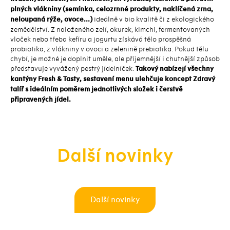
plných vlákniny (semínka, celozrnné produkty, naklíčená zrna,
neloupaná rýže, ovoce…)
ideálně v bio kvalitě či z ekologického
zemědělství. Z naloženého zelí, okurek, kimchi, fermentovaných
vloček nebo třeba kefíru a jogurtu získává tělo prospěšná
probiotika, z vlákniny v ovoci a zelenině prebiotika. Pokud tělu
chybí, je možné je doplnit uměle, ale příjemnější i chutnější způsob
představuje vyvážený pestrý jídelníček.
Takový nabízejí všechny
kantýny Fresh & Tasty, sestavení menu ulehčuje koncept Zdravý
talíř s ideálním poměrem jednotlivých složek i čerstvě
připravených jídel.
Další novinky
Další novinky