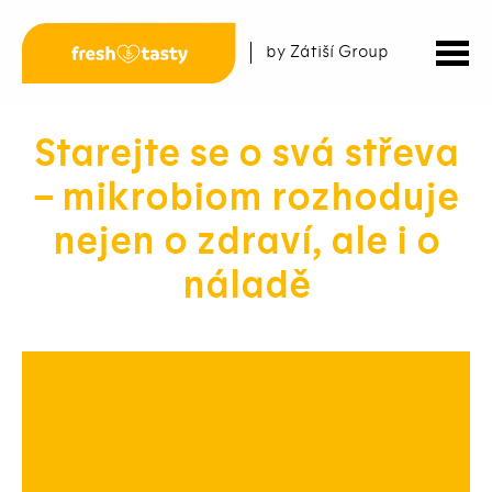
by Zátiší Group
Starejte se o svá střeva
– mikrobiom rozhoduje
nejen o zdraví, ale i o
náladě