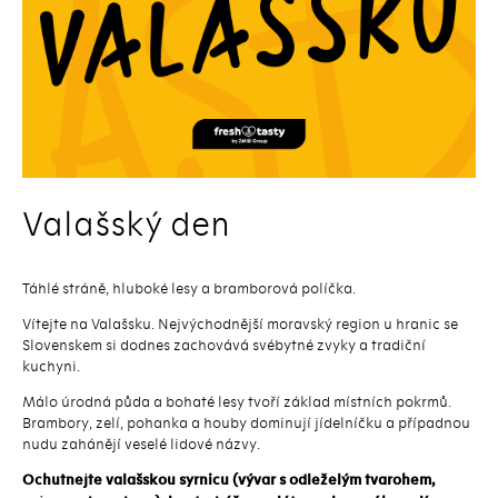
Valašský den
Táhlé stráně, hluboké lesy a bramborová políčka.
Vítejte na Valašsku. Nejvýchodnější moravský region u hranic se
Slovenskem si dodnes zachovává svébytné zvyky a tradiční
kuchyni.
Málo úrodná půda a bohaté lesy tvoří základ místních pokrmů.
Brambory, zelí, pohanka a houby dominují jídelníčku a případnou
nudu zahánějí veselé lidové názvy.
Ochutnejte valašskou syrnicu (vývar s odleželým tvarohem,