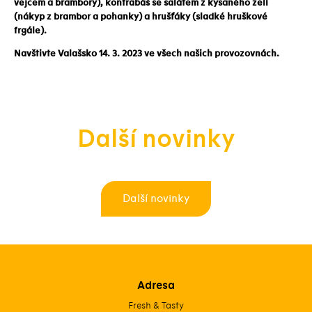
vejcem a brambory), kontrabáš se salátem z kysaného zelí
(nákyp z brambor a pohanky) a hrušťáky (sladké hruškové
frgále).
Navštivte Valašsko 14. 3. 2023 ve všech našich provozovnách.
Další novinky
Další novinky
Adresa
Fresh & Tasty