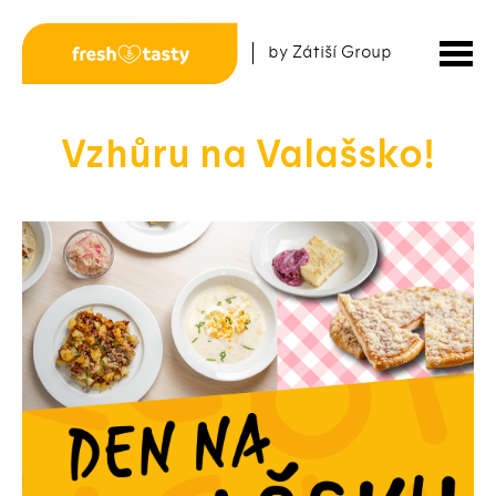
by Zátiší Group
Vzhůru na Valašsko!