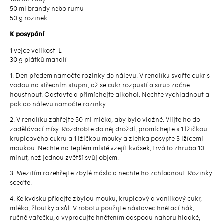
50 ml brandy nebo rumu
50 g rozinek
K posypání
1 vejce velikosti L
30 g plátků mandlí
1. Den předem namočte rozinky do nálevu. V rendlíku svařte cukr s
vodou na středním stupni, až se cukr rozpustí a sirup začne
houstnout. Odstavte a přimíchejte alkohol. Nechte vychladnout a
pak do nálevu namočte rozinky.
2. V rendlíku zahřejte 50 ml mléka, aby bylo vlažné. Vlijte ho do
zadělávací mísy. Rozdrobte do něj droždí, promíchejte s 1 lžičkou
krupicového cukru a 1 lžičkou mouky a zlehka posypte 3 lžícemi
moukou. Nechte na teplém místě vzejít kvásek, trvá to zhruba 10
minut, než jednou zvětší svůj objem.
3. Mezitím rozehřejte zbylé máslo a nechte ho zchladnout. Rozinky
sceďte.
4. Ke kvásku přidejte zbylou mouku, krupicový a vanilkový cukr,
mléko, žloutky a sůl. V robotu použijte nástavec hnětací hák,
ručně vařečku, a vypracujte hnětením odspodu nahoru hladké,