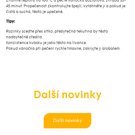
Ztlumte teplotu na 160 °C a pečte vánočku dozlatova, zhruba 35–
45 minut. Propečenost zkontrolujte špejlí, vytáhněte ji a pokud je
čistá a suchá, těsto je upečené.
Tipy:
Rozinky sceďte přes sítko, přebytečná tekutina by těsto
nadbytečně zředila.
Konzistence kvásku je jako těsto na lívance.
Pokud vánočka při pečení rychle tmavne, zakryjte ji alobalem.
Další novinky
Další novinky