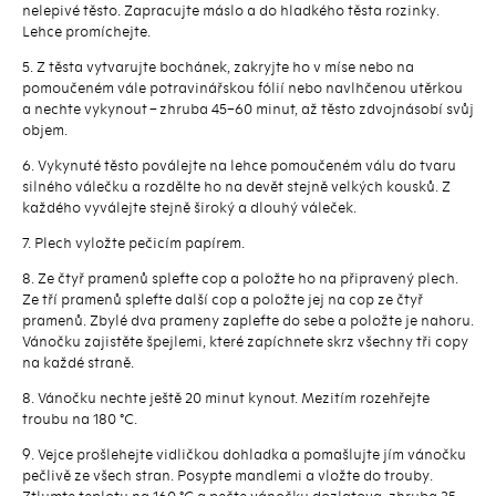
nelepivé těsto. Zapracujte máslo a do hladkého těsta rozinky.
Lehce promíchejte.
5. Z těsta vytvarujte bochánek, zakryjte ho v míse nebo na
pomoučeném vále potravinářskou fólií nebo navlhčenou utěrkou
a nechte vykynout – zhruba 45–60 minut, až těsto zdvojnásobí svůj
objem.
6. Vykynuté těsto poválejte na lehce pomoučeném válu do tvaru
silného válečku a rozdělte ho na devět stejně velkých kousků. Z
každého vyválejte stejně široký a dlouhý váleček.
7. Plech vyložte pečicím papírem.
8. Ze čtyř pramenů spleťte cop a položte ho na připravený plech.
Ze tří pramenů spleťte další cop a položte jej na cop ze čtyř
pramenů. Zbylé dva prameny zapleťte do sebe a položte je nahoru.
Vánočku zajistěte špejlemi, které zapíchnete skrz všechny tři copy
na každé straně.
8. Vánočku nechte ještě 20 minut kynout. Mezitím rozehřejte
troubu na 180 °C.
9. Vejce prošlehejte vidličkou dohladka a pomašlujte jím vánočku
pečlivě ze všech stran. Posypte mandlemi a vložte do trouby.