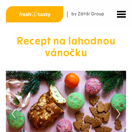
by Zátiší Group
Recept na lahodnou
vánočku