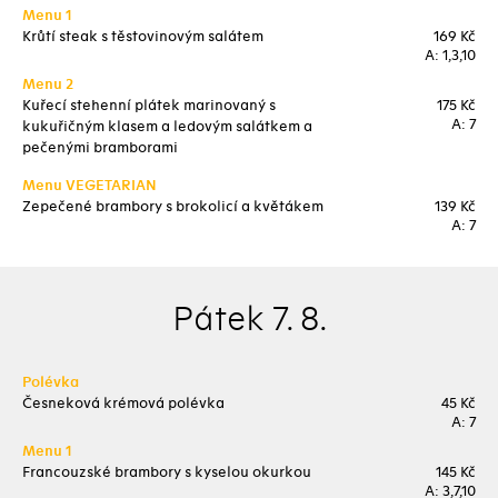
Menu 1
Krůtí steak s těstovinovým salátem
169 Kč
A: 1,3,10
Menu 2
Kuřecí stehenní plátek marinovaný s
175 Kč
A: 7
kukuřičným klasem a ledovým salátkem a
pečenými bramborami
Menu VEGETARIAN
Zepečené brambory s brokolicí a květákem
139 Kč
A: 7
Pátek 7. 8.
Polévka
Česneková krémová polévka
45 Kč
A: 7
Menu 1
Francouzské brambory s kyselou okurkou
145 Kč
A: 3,7,10