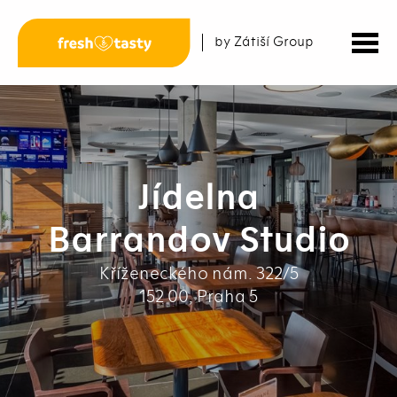
by Zátiší Group
Jídelna
Barrandov Studio
Kříženeckého nám. 322/5
152 00, Praha 5