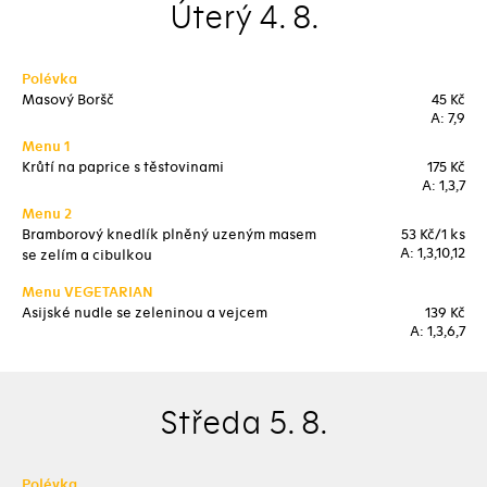
Úterý 4. 8.
Polévka
Masový Boršč
45 Kč
A: 7,9
Menu 1
Krůtí na paprice s těstovinami
175 Kč
A: 1,3,7
Menu 2
Bramborový knedlík plněný uzeným masem
53 Kč/1 ks
A: 1,3,10,12
se zelím a cibulkou
Menu VEGETARIAN
Asijské nudle se zeleninou a vejcem
139 Kč
A: 1,3,6,7
Středa 5. 8.
Polévka