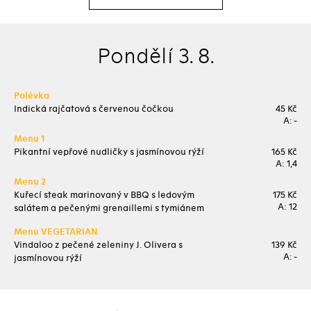
Pondělí 3. 8.
Polévka
Indická rajčatová s červenou čočkou
45 Kč
A: -
Menu 1
Pikantní vepřové nudličky s jasmínovou rýží
165 Kč
A: 1,4
Menu 2
Kuřecí steak marinovaný v BBQ s ledovým
175 Kč
A: 12
salátem a pečenými grenaillemi s tymiánem
Menu VEGETARIAN
Vindaloo z pečené zeleniny J. Olivera s
139 Kč
A: -
jasmínovou rýží