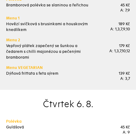
Bramborová polévka se slaninou a řeřichou
45 Kč
A: 7,9
Menu 1
Hovězí svíčková s brusinkami a houskovým
189 Kč
A: 1,3,7,9,10
knedlíkem
Menu 2
Vepřový plátek zapečený se šunkou a
179 Kč
A: 1,3,7,10,12
čedarem s chilli majonézou a pečenými
bramborami
Menu VEGETARIAN
Dýňová frittata s feta sýrem
139 Kč
A: 3,7
Čtvrtek 6. 8.
Polévka
Gulášová
45 Kč
A: 9