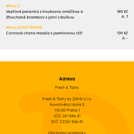
Menu 2
Vepřová panenka s houbovou omáčkou a
185 Kč
A: 7
šťouchané brambory s jarní cibulkou
Menu VEGETARIAN
Cizrnová chana masala s jasmínovou rýží
139 Kč
A: -
Adresa
Fresh & Tasty
Fresh & Tasty by Zátiší s.r.o.
Novotného lávka 5
110 00 Praha 1
IČO: 261 546 41
DIČ: CZ261 546 41
Obchodní podmínky