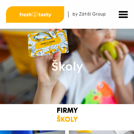
by Zátiší Group
Školy
FIRMY
ŠKOLY